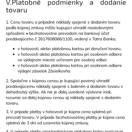
V.
Platobné podmienky a dodanie
tovaru
1. Cenu tovaru a prípadné náklady spojené s dodaním tovaru
podľa kúpnej zmluvy môže kupujúci uhradiť nasledovnými
spôsobmi: • bezhotovostne prevodom na bankový účet
predávajúceho č 2617608066/1100, vedený v Tatra Banka,
v hotovosti, alebo platobnou kartou pri doručení tovaru,
v hotovosti alebo platobnou kartou pri osobnom odbere
vo výdajnom mieste určenom pre osobný odber
v hotovosti alebo platobnou kartou pri osobnom odbere
výdajni zásielok Zásielkovňa
2. Spoločne s kúpnou cenou je kupujúci povinný uhradiť
predávajúcemu náklady spojené s balením a dodaním tovaru v
dohodnutej výške. Ak nie je ďalej uvedené výslovne inak,
rozumie sa ďalej kúpnou cenou aj náklady spojené s dodaním
tovaru.
3. V prípade platby v hotovosti je kúpna cena splatná pri
prevzatí tovaru. V prípade bezhotovostnej platby je kúpna cena
splatná do 3 dní od uzavretia kúpnej zmluvy.
4. V prípade platby prostredníctvom platobnej brány postupuje