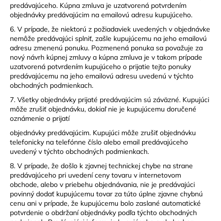
predávajúceho. Kúpna zmluva je uzatvorená potvrdením
objednávky predávajúcim na emailovú adresu kupujúceho.
6. V prípade, že niektorú z požiadaviek uvedených v objednávke
nemôže predávajúci splniť, zašle kupujúcemu na jeho emailovú
adresu zmenenú ponuku. Pozmenená ponuka sa považuje za
nový návrh kúpnej zmluvy a kúpna zmluva je v takom prípade
uzatvorená potvrdením kupujúceho o prijatie tejto ponuky
predávajúcemu na jeho emailovú adresu uvedenú v týchto
obchodných podmienkach.
7. Všetky objednávky prijaté predávajúcim sú záväzné. Kupujúci
môže zrušiť objednávku, dokiaľ nie je kupujúcemu doručené
oznámenie o prijatí
objednávky predávajúcim. Kupujúci môže zrušiť objednávku
telefonicky na telefónne číslo alebo email predávajúceho
uvedený v týchto obchodných podmienkach.
8. V prípade, že došlo k zjavnej technickej chybe na strane
predávajúceho pri uvedení ceny tovaru v internetovom
obchode, alebo v priebehu objednávania, nie je predávajúci
povinný dodať kupujúcemu tovar za túto úplne zjavne chybnú
cenu ani v prípade, že kupujúcemu bolo zaslané automatické
potvrdenie o obdržaní objednávky podľa týchto obchodných