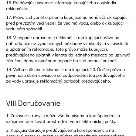
16. Predávajúci písomne informuje kupujúceho o výsledku
reklamácie.
17. Právo z chybného plnenia kupujúcemu nenáleží, ak kupujúci
pred prevzatím veci vedel, že vec má vadu, alebo ak kupujúci
vadu sám spôsobil.
18. V prípade oprávnenej reklamácie má kupujúci právo na
náhradu účelne vynaložených nákladov vzniknutých v súvislosti
s uplatnením reklamácie. Toto právo môže kupujúci u
predávajúceho uplatniť v lehote do jedného mesiaca po uplynutí
záručnej doby, v opačnom prípade ho súd nemusí priznať.
19. Voľbu spôsobu reklamácie má kupujúci. 20. Ďalšie práva a
povinnosti strán súvisiace so zodpovednosťou predávajúceho
za vady upravuje reklamačný poriadok predávajúceho.
VIII.
Doručovanie
1. Zmluvné strany si môžu všetku písomnú korešpondenciu
vzájomne doručovať prostredníctvom elektronickej pošty.
2. Kupujúci doručuje predávajúcemu korešpondenciu na