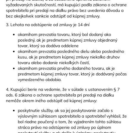
vyžadovaných skutočností, má kupujúci podľa zákona o ochrane
spotrebiteľa pri predaji na diaľku právo bez uvedenia dôvodu a
bez akejkoľvek sankcie odstúpiť od kúpnej zmluvy.
3. Lehota na odstúpenie od zmluvy je 14 dní
okamihom prevzatia tovaru, ktorý bol dodaný ako
posledný, ak je predmetom kúpnej zmluvy objednaný
tovar, ktorý sa dodáva oddelene
okamihom prevzatia posledného dielu alebo posledného
kusu, ak je predmetom kúpnej zmluvy niekoľko druhov
tovaru alebo dodanie niekoľkých častí,
okamihom prevzatia prvého dodaného tovaru, ak je
predmetom kúpnej zmluvy tovar, ktorý je dodávaný počas
vymedzeného obdobia.
4. Kupujúci berie na vedomie, že v súlade s ustanovením § 7
ods. 6 zákona o ochrane spotrebiteľa pri predaji na diaľku
nemôže okrem iného odstúpiť od kúpnej zmluvy:
poskytnutie služby, ak sa jej poskytovanie začalo s
výslovným súhlasom spotrebiteľa a spotrebiteľ vyhlásil, že
bol riadne poučený o tom, že vyjadrením tohto súhlasu
stráca právo na odstúpenie od zmluvy po úplnom