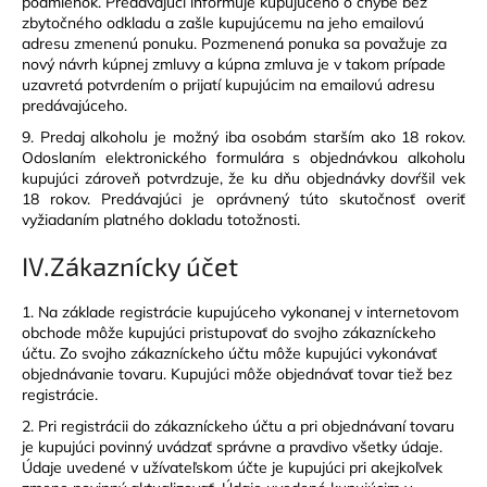
podmienok. Predávajúci informuje kupujúceho o chybe bez
zbytočného odkladu a zašle kupujúcemu na jeho emailovú
adresu zmenenú ponuku. Pozmenená ponuka sa považuje za
nový návrh kúpnej zmluvy a kúpna zmluva je v takom prípade
uzavretá potvrdením o prijatí kupujúcim na emailovú adresu
predávajúceho.
9.
Predaj alkoholu je možný iba osobám starším ako 18 rokov.
Odoslaním elektronického formulára s objednávkou alkoholu
kupujúci zároveň potvrdzuje, že ku dňu objednávky dovŕšil vek
18 rokov. Predávajúci je oprávnený túto skutočnosť overiť
vyžiadaním platného dokladu totožnosti.
IV.
Zákaznícky účet
1. Na základe registrácie kupujúceho vykonanej v internetovom
obchode môže kupujúci pristupovať do svojho zákazníckeho
účtu. Zo svojho zákazníckeho účtu môže kupujúci vykonávať
objednávanie tovaru. Kupujúci môže objednávať tovar tiež bez
registrácie.
2. Pri registrácii do zákazníckeho účtu a pri objednávaní tovaru
je kupujúci povinný uvádzať správne a pravdivo všetky údaje.
Údaje uvedené v užívateľskom účte je kupujúci pri akejkoľvek