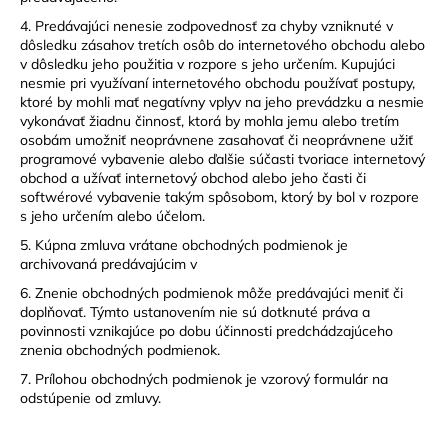
4. Predávajúci nenesie zodpovednosť za chyby vzniknuté v
dôsledku zásahov tretích osôb do internetového obchodu alebo
v dôsledku jeho použitia v rozpore s jeho určením. Kupujúci
nesmie pri využívaní internetového obchodu používať postupy,
ktoré by mohli mať negatívny vplyv na jeho prevádzku a nesmie
vykonávať žiadnu činnosť, ktorá by mohla jemu alebo tretím
osobám umožniť neoprávnene zasahovať či neoprávnene užiť
programové vybavenie alebo ďalšie súčasti tvoriace internetový
obchod a užívať internetový obchod alebo jeho časti či
softwérové vybavenie takým spôsobom, ktorý by bol v rozpore
s jeho určením alebo účelom.
5. Kúpna zmluva vrátane obchodných podmienok je
archivovaná predávajúcim v
6. Znenie obchodných podmienok môže predávajúci meniť či
doplňovať. Týmto ustanovením nie sú dotknuté práva a
povinnosti vznikajúce po dobu účinnosti predchádzajúceho
znenia obchodných podmienok.
7. Prílohou obchodných podmienok je vzorový formulár na
odstúpenie od zmluvy.