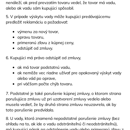
nenáleží, ak pred prevzatím tovaru vedel, že tovar má vadu,
alebo ak vadu sám kupujúci spôsobil.
5. V prípade výskytu vady môže kupujúci predávajúcemu
predložiť reklamáciu a požadovať:
výmenu za nový tovar,
opravu tovaru,
primeranú zľavu z kúpnej ceny,
odstúpiť od zmluvy.
6. Kupujúci má právo odstúpiť od zmluvy,
ak má tovar podstatnú vadu,
ak nemôže vec riadne užívať pre opakovaný výskyt vady
alebo vád po oprave,
pri väčšom počte chýb tovaru.
7. Podstatné je také porušenie kúpnej zmluvy, o ktorom strana
porušujúca zmluvu už pri uzatvorení zmluvy vedela alebo
musela vedieť, že by druhá strana zmluvu neuzavrela, ak by
toto porušenie predvídala.
8. U vady, ktorá znamená nepodstatné porušenie zmluvy (bez
ohľadu na to, ak ide o vadu odstrániteľnú či neodstrániteľnú),
má kupujúci nárok na odstránenie vady alebo primeranú zľavu z