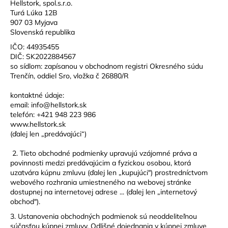
Hellstork, spol.s.r.o.
á
Turá Lúka 12B
907 03 Myjava
j
Slovenská republika
s
IČO:
44935455
ť
DIČ:
SK2022884567
?
so sídlom: zapísanou v obchodnom registri Okresného súdu
Trenčín, oddiel Sro, vložka č
26880/R
kontaktné údaje:
email: info@hellstork.sk
telefón: +421 948 223 986
HĽADAŤ
www.hellstork.sk
(ďalej len „predávajúci“)
2. Tieto obchodné podmienky upravujú vzájomné práva a
O
povinnosti medzi predávajúcim a fyzickou osobou, ktorá
d
uzatvára kúpnu zmluvu (ďalej len „kupujúci") prostredníctvom
webového rozhrania umiestneného na webovej stránke
p
dostupnej na internetovej adrese ... (ďalej len „internetový
o
obchod").
r
3. Ustanovenia obchodných podmienok sú neoddeliteľnou
ú
súčasťou kúpnej zmluvy. Odlišné dojednania v kúpnej zmluve