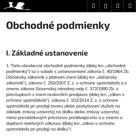
K
Prejsť
Hľadať
Náku
M
Prihláseni
na
o
obsah
Späť
Späť
košík
š
Obchodné podmienky
í
Č
k
o
p
I.
Základné ustanovenie
o
t
1. Tieto všeobecné obchodné podmienky (ďalej len „obchodné
r
podmienky“) sú v súlade s ustanoveniami zákona č. 40/1964 Zb.
Občiansky zákonník v platnom znení (ďalej len „občiansky
e
zákonník“), zákona č. 250/2007 Z. z. o ochrane spotrebiteľa a o
b
zmene zákona Slovenskej národnej rady č. 372/1990 Zb. o
priestupkoch v znení neskorších predpisov (ďalej len „zákon o
u
ochrane spotrebiteľa“), zákona č. 102/2014 Z. z. o ochrane
j
spotrebiteľa pri predaji tovaru alebo poskytovaní služieb na
e
základe zmluvy uzavretej na diaľku alebo zmluvy uzavretej
mimo prevádzkových priestorov predávajúceho a o zmene a
t
doplnení niektorých zákonov (ďalej len „zákon o ochrane
e
spotrebiteľa pri predaji na diaľku“)
n