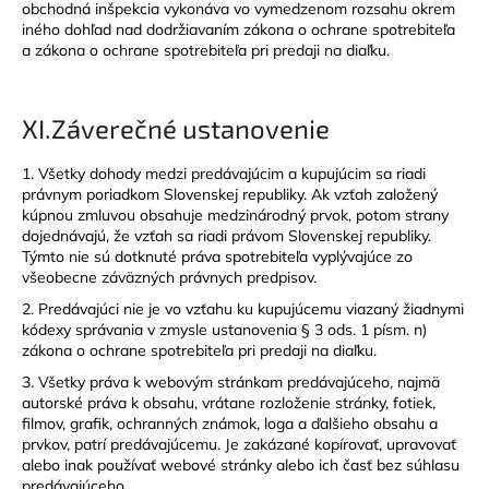
obchodná inšpekcia vykonáva vo vymedzenom rozsahu okrem
iného dohľad nad dodržiavaním zákona o ochrane spotrebiteľa
a zákona o ochrane spotrebiteľa pri predaji na diaľku.
XI.
Záverečné ustanovenie
1. Všetky dohody medzi predávajúcim a kupujúcim sa riadi
právnym poriadkom Slovenskej republiky. Ak vzťah založený
kúpnou zmluvou obsahuje medzinárodný prvok, potom strany
dojednávajú, že vzťah sa riadi právom Slovenskej republiky.
Týmto nie sú dotknuté práva spotrebiteľa vyplývajúce zo
všeobecne záväzných právnych predpisov.
2. Predávajúci nie je vo vzťahu ku kupujúcemu viazaný žiadnymi
kódexy správania v zmysle ustanovenia § 3 ods. 1 písm. n)
zákona o ochrane spotrebiteľa pri predaji na diaľku.
3. Všetky práva k webovým stránkam predávajúceho, najmä
autorské práva k obsahu, vrátane rozloženie stránky, fotiek,
filmov, grafik, ochranných známok, loga a ďalšieho obsahu a
prvkov, patrí predávajúcemu. Je zakázané kopírovať, upravovať
alebo inak používať webové stránky alebo ich časť bez súhlasu
predávajúceho.