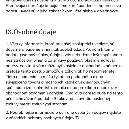
emailovú adresu uvedenú v týchto obchodných podmienkach.
Predávajúci doručuje kupujúcemu korešpondenciu na emailovú
adresu uvedenú v jeho zákazníckom účte alebo v objednávke.
IX.
Osobné údaje
1. Všetky informácie, ktoré pri našej spolupráci uvediete, sú
dôverné a budeme s nimi tak zaobchádzať. Ak nám k tomu
nedáte písomný súhlas, údaje o vás nebudeme iným spôsobom
než za účelom plnenia zo zmluvy používať, okrem emailovej
adresy, na ktorú vám môžu byť zasielané obchodné oznámenia,
pretože tento postup umožňuje zákon, ak ho neodmietnete.
Tieto oznámenia sa môžu týkať iba podobného alebo
súvisiaceho tovaru a možno ich kedykoľvek jednoduchým
spôsobom (zaslaním listu, emailu alebo preklikom na odkaz v
obchodnom oznámení) odhlásiť. Emailová adresa bude na tento
účel uchovávané po dobu 3 rokov od uzavretia poslednej
zmluvy medzi zmluvnými stranami.
2. Podrobnejšie informácie o ochrane osobných údajov nájdete
v zásadách ochrany osobných údajov TU.