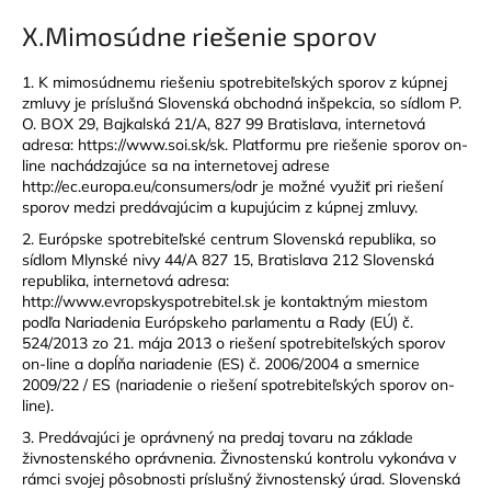
X.
Mimosúdne riešenie sporov
1. K mimosúdnemu riešeniu spotrebiteľských sporov z kúpnej
zmluvy je príslušná Slovenská obchodná inšpekcia, so sídlom P.
O. BOX 29, Bajkalská 21/A, 827 99 Bratislava, internetová
adresa: https://www.soi.sk/sk. Platformu pre riešenie sporov on-
line nachádzajúce sa na internetovej adrese
http://ec.europa.eu/consumers/odr je možné využiť pri riešení
sporov medzi predávajúcim a kupujúcim z kúpnej zmluvy.
2. Európske spotrebiteľské centrum Slovenská republika, so
sídlom Mlynské nivy 44/A 827 15, Bratislava 212 Slovenská
republika, internetová adresa:
http://www.evropskyspotrebitel.sk je kontaktným miestom
podľa Nariadenia Európskeho parlamentu a Rady (EÚ) č.
524/2013 zo 21. mája 2013 o riešení spotrebiteľských sporov
on-line a dopĺňa nariadenie (ES) č. 2006/2004 a smernice
2009/22 / ES (nariadenie o riešení spotrebiteľských sporov on-
line).
3. Predávajúci je oprávnený na predaj tovaru na základe
živnostenského oprávnenia. Živnostenskú kontrolu vykonáva v
rámci svojej pôsobnosti príslušný živnostenský úrad. Slovenská