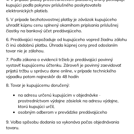
kupujúci podľa pokynov príslušného poskytovateľa
elektronických platieb.
5. V prípade bezhotovostnej platby je záväzok kupujúceho
uhradiť kúpnu cenu splnený okamihom pripísania príslušnej
čiastky na bankový účet predávajúceho.
6. Predávajúci nepožaduje od kupujúceho vopred žiadnu zálohu
či inú obdobnú platbu. Úhrada kúpnej ceny pred odoslaním
tovar nie je zálohou.
7. Podľa zákona o evidencii tržieb je predávajúci povinný
vystaviť kupujúcemu účtenku. Zároveň je povinný zaevidovať
prijatú tržbu u správcu dane online, v prípade technického
výpadku potom najneskôr do 48 hodín
8. Tovar je kupujúcemu doručený:
na adresu určenú kupujúcim v objednávke ·
prostredníctvom výdajne zásielok na adresu výdajne,
ktorú kupujúci určil,
osobným odberom v prevádzke predávajúceho
9. Voľba spôsobu dodania sa vykonáva počas objednávania
tovaru.