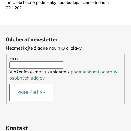
Tieto obchodné podmienky nadobúdajú účinnosti dňom
22.1.2021
Z
á
Odoberať newsletter
p
Nezmeškajte žiadne novinky či zľavy!
ä
t
Email
i
Vložením e-mailu súhlasíte s
podmienkami ochrany
e
osobných údajov
PRIHLÁSIŤ SA
Kontakt