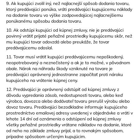
9. Ak kupujúci zvolil iný, než najlacnejší spôsob dodania tovaru,
ktorý predávajúci ponúka, vráti predávajúci kupujúcemu náklady
na dodanie tovaru vo výške zodpovedajúcej najlacnejšiemu
ponúkanému spôsobu dodania tovaru.
10. Ak odstúpi kupujúci od kúpnej zmluvy, nie je predávajúci
povinný vrátiť prijaté peňažné prostriedky kupujúcemu skôr, než
mu kupujúci tovar odovzdá alebo preukáže, že tovar
predávajúcemu odoslal.
11. Tovar musí vrátiť kupujúci predávajúcemu nepoškodený,
neopotrebovaný a neznečistený a ak je to možné, v pôvodnom
obale. Nárok na náhradu škody vzniknuté na tovare je
predávajúci oprávnený jednostranne započítať proti nároku
kupujúceho na vrátenie kúpnej ceny.
12. Predávajúci je oprávnený odstúpiť od kúpnej zmluvy z
dôvodu vypredania zásob, nedostupnosti tovaru, alebo keď
výrobca, dovozca alebo dodávateľ tovaru prerušil výrobu alebo
dovoz tovaru. Predávajúci bezodkladne informuje kupujúceho
prostredníctvo emailovej adresy uvedenej v objednávke a vráti v
lehote 14 dní od oznámenia o odstúpení od kúpnej zmluvy
všetky peňažné prostriedky vrátane nákladov na dodanie, ktoré
od neho na základe zmluvy prijal, a to rovnakým spôsobom,
prípadne spôsobom určeným kupujúcim.