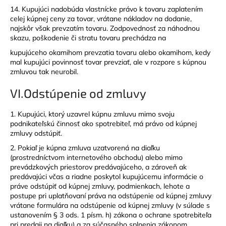
14. Kupujúci nadobúda vlastnícke právo k tovaru zaplatením
celej kúpnej ceny za tovar, vrátane nákladov na dodanie,
najskôr však prevzatím tovaru. Zodpovednosť za náhodnou
skazu, poškodenie či stratu tovaru prechádza na
kupujúceho okamihom prevzatia tovaru alebo okamihom, kedy
mal kupujúci povinnosť tovar prevziať, ale v rozpore s kúpnou
zmluvou tak neurobil.
VI.
Odstúpenie od zmluvy
1. Kupujúci, ktorý uzavrel kúpnu zmluvu mimo svoju
podnikateľskú činnosť ako spotrebiteľ, má právo od kúpnej
zmluvy odstúpiť.
2. Pokiaľ je kúpna zmluva uzatvorená na diaľku
(prostredníctvom internetového obchodu) alebo mimo
prevádzkových priestorov predávajúceho, a zároveň ak
predávajúci včas a riadne poskytol kupujúcemu informácie o
práve odstúpiť od kúpnej zmluvy, podmienkach, lehote a
postupe pri uplatňovaní práva na odstúpenie od kúpnej zmluvy
vrátane formulára na odstúpenie od kúpnej zmluvy (v súlade s
ustanovením § 3 ods. 1 písm. h) zákona o ochrane spotrebiteľa
pri predaji na diaľku) a za súčasného splnenia zákonom