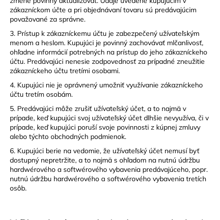
zmene povinný aktualizovať. Údaje uvedené kupujúcim v
zákazníckom účte a pri objednávaní tovaru sú predávajúcim
považované za správne.
3. Prístup k zákazníckemu účtu je zabezpečený užívateľským
menom a heslom. Kupujúci je povinný zachovávať mlčanlivosť,
ohľadne informácií potrebných na prístup do jeho zákazníckeho
účtu. Predávajúci nenesie zodpovednosť za prípadné zneužitie
zákazníckeho účtu tretími osobami.
4. Kupujúci nie je oprávnený umožniť využívanie zákazníckeho
účtu tretím osobám.
5. Predávajúci môže zrušiť užívateľský účet, a to najmä v
prípade, keď kupujúci svoj užívateľský účet dlhšie nevyužíva, či v
prípade, keď kupujúci poruší svoje povinnosti z kúpnej zmluvy
alebo týchto obchodných podmienok.
6. Kupujúci berie na vedomie, že užívateľský účet nemusí byť
dostupný nepretržite, a to najmä s ohľadom na nutnú údržbu
hardwérového a softwérového vybavenia predávajúceho, popr.
nutnú údržbu hardwérového a softwérového vybavenia tretích
osôb.