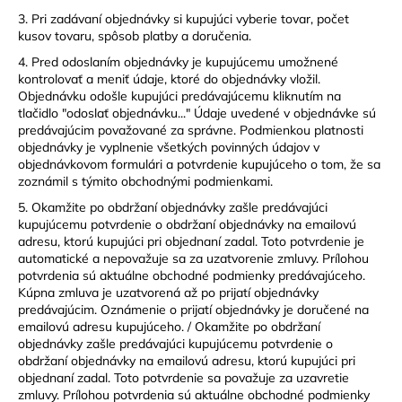
3. Pri zadávaní objednávky si kupujúci vyberie tovar, počet
kusov tovaru, spôsob platby a doručenia.
4. Pred odoslaním objednávky je kupujúcemu umožnené
kontrolovať a meniť údaje, ktoré do objednávky vložil.
Objednávku odošle kupujúci predávajúcemu kliknutím na
tlačidlo "odoslať objednávku..." Údaje uvedené v objednávke sú
predávajúcim považované za správne. Podmienkou platnosti
objednávky je vyplnenie všetkých povinných údajov v
objednávkovom formulári a potvrdenie kupujúceho o tom, že sa
zoznámil s týmito obchodnými podmienkami.
5. Okamžite po obdržaní objednávky zašle predávajúci
kupujúcemu potvrdenie o obdržaní objednávky na emailovú
adresu, ktorú kupujúci pri objednaní zadal. Toto potvrdenie je
automatické a nepovažuje sa za uzatvorenie zmluvy. Prílohou
potvrdenia sú aktuálne obchodné podmienky predávajúceho.
Kúpna zmluva je uzatvorená až po prijatí objednávky
predávajúcim. Oznámenie o prijatí objednávky je doručené na
emailovú adresu kupujúceho. / Okamžite po obdržaní
objednávky zašle predávajúci kupujúcemu potvrdenie o
obdržaní objednávky na emailovú adresu, ktorú kupujúci pri
objednaní zadal. Toto potvrdenie sa považuje za uzavretie
zmluvy. Prílohou potvrdenia sú aktuálne obchodné podmienky