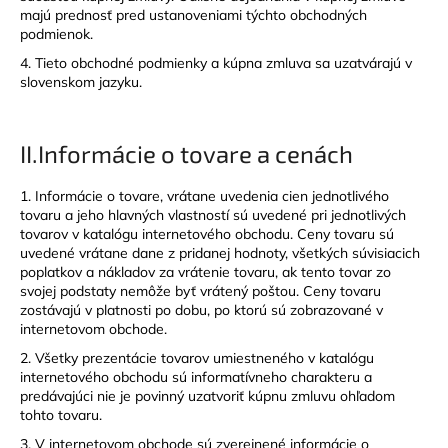
č
majú prednosť pred ustanoveniami týchto obchodných
a
podmienok.
m
4. Tieto obchodné podmienky a kúpna zmluva sa uzatvárajú v
e
slovenskom jazyku.
II.
Informácie o tovare a cenách
1. Informácie o tovare, vrátane uvedenia cien jednotlivého
tovaru a jeho hlavných vlastností sú uvedené pri jednotlivých
tovarov v katalógu internetového obchodu. Ceny tovaru sú
uvedené vrátane dane z pridanej hodnoty, všetkých súvisiacich
poplatkov a nákladov za vrátenie tovaru, ak tento tovar zo
svojej podstaty nemôže byť vrátený poštou. Ceny tovaru
zostávajú v platnosti po dobu, po ktorú sú zobrazované v
internetovom obchode.
2. Všetky prezentácie tovarov umiestneného v katalógu
internetového obchodu sú informatívneho charakteru a
predávajúci nie je povinný uzatvoriť kúpnu zmluvu ohľadom
tohto tovaru.
3. V internetovom obchode sú zverejnené informácie o