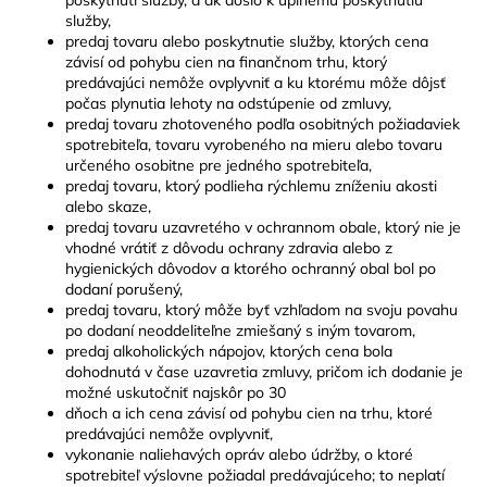
poskytnutí služby, a ak došlo k úplnému poskytnutiu
služby,
predaj tovaru alebo poskytnutie služby, ktorých cena
závisí od pohybu cien na finančnom trhu, ktorý
predávajúci nemôže ovplyvniť a ku ktorému môže dôjsť
počas plynutia lehoty na odstúpenie od zmluvy,
predaj tovaru zhotoveného podľa osobitných požiadaviek
spotrebiteľa, tovaru vyrobeného na mieru alebo tovaru
určeného osobitne pre jedného spotrebiteľa,
predaj tovaru, ktorý podlieha rýchlemu zníženiu akosti
alebo skaze,
predaj tovaru uzavretého v ochrannom obale, ktorý nie je
vhodné vrátiť z dôvodu ochrany zdravia alebo z
hygienických dôvodov a ktorého ochranný obal bol po
dodaní porušený,
predaj tovaru, ktorý môže byť vzhľadom na svoju povahu
po dodaní neoddeliteľne zmiešaný s iným tovarom,
predaj alkoholických nápojov, ktorých cena bola
dohodnutá v čase uzavretia zmluvy, pričom ich dodanie je
možné uskutočniť najskôr po 30
dňoch a ich cena závisí od pohybu cien na trhu, ktoré
predávajúci nemôže ovplyvniť,
vykonanie naliehavých opráv alebo údržby, o ktoré
spotrebiteľ výslovne požiadal predávajúceho; to neplatí