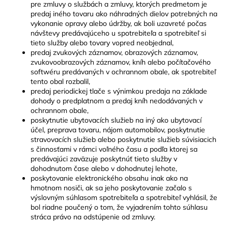
pre zmluvy o službách a zmluvy, ktorých predmetom je
predaj iného tovaru ako náhradných dielov potrebných na
vykonanie opravy alebo údržby, ak boli uzavreté počas
návštevy predávajúceho u spotrebiteľa a spotrebiteľ si
tieto služby alebo tovary vopred neobjednal,
predaj zvukových záznamov, obrazových záznamov,
zvukovoobrazových záznamov, kníh alebo počítačového
softwéru predávaných v ochrannom obale, ak spotrebiteľ
tento obal rozbalil,
predaj periodickej tlače s výnimkou predaja na základe
dohody o predplatnom a predaj kníh nedodávaných v
ochrannom obale,
poskytnutie ubytovacích služieb na iný ako ubytovací
účel, preprava tovaru, nájom automobilov, poskytnutie
stravovacích služieb alebo poskytnutie služieb súvisiacich
s činnosťami v rámci voľného času a podľa ktorej sa
predávajúci zaväzuje poskytnúť tieto služby v
dohodnutom čase alebo v dohodnutej lehote,
poskytovanie elektronického obsahu inak ako na
hmotnom nosiči, ak sa jeho poskytovanie začalo s
výslovným súhlasom spotrebiteľa a spotrebiteľ vyhlásil, že
bol riadne poučený o tom, že vyjadrením tohto súhlasu
stráca právo na odstúpenie od zmluvy.