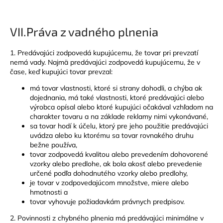
VII.
Práva z vadného plnenia
1. Predávajúci zodpovedá kupujúcemu, že tovar pri prevzatí
nemá vady. Najmä predávajúci zodpovedá kupujúcemu, že v
čase, keď kupujúci tovar prevzal:
má tovar vlastnosti, ktoré si strany dohodli, a chýba ak
dojednania, má také vlastnosti, ktoré predávajúci alebo
výrobca opísal alebo ktoré kupujúci očakával vzhľadom na
charakter tovaru a na základe reklamy nimi vykonávané,
sa tovar hodí k účelu, ktorý pre jeho použitie predávajúci
uvádza alebo ku ktorému sa tovar rovnakého druhu
bežne používa,
tovar zodpovedá kvalitou alebo prevedením dohovorené
vzorky alebo predlohe, ak bola akosť alebo prevedenie
určené podľa dohodnutého vzorky alebo predlohy,
je tovar v zodpovedajúcom množstve, miere alebo
hmotnosti a
tovar vyhovuje požiadavkám právnych predpisov.
2. Povinnosti z chybného plnenia má predávajúci minimálne v