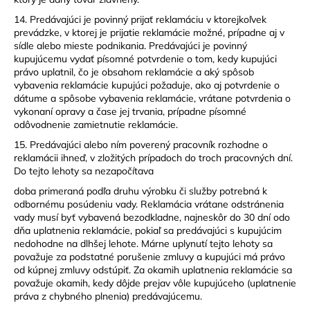
14. Predávajúci je povinný prijať reklamáciu v ktorejkoľvek
prevádzke, v ktorej je prijatie reklamácie možné, prípadne aj v
sídle alebo mieste podnikania. Predávajúci je povinný
kupujúcemu vydať písomné potvrdenie o tom, kedy kupujúci
právo uplatnil, čo je obsahom reklamácie a aký spôsob
vybavenia reklamácie kupujúci požaduje, ako aj potvrdenie o
dátume a spôsobe vybavenia reklamácie, vrátane potvrdenia o
vykonaní opravy a čase jej trvania, prípadne písomné
odôvodnenie zamietnutie reklamácie.
15. Predávajúci alebo ním poverený pracovník rozhodne o
reklamácii ihneď, v zložitých prípadoch do troch pracovných dní.
Do tejto lehoty sa nezapočítava
doba primeraná podľa druhu výrobku či služby potrebná k
odbornému posúdeniu vady. Reklamácia vrátane odstránenia
vady musí byť vybavená bezodkladne, najneskôr do 30 dní odo
dňa uplatnenia reklamácie, pokiaľ sa predávajúci s kupujúcim
nedohodne na dlhšej lehote. Márne uplynutí tejto lehoty sa
považuje za podstatné porušenie zmluvy a kupujúci má právo
od kúpnej zmluvy odstúpiť. Za okamih uplatnenia reklamácie sa
považuje okamih, kedy dôjde prejav vôle kupujúceho (uplatnenie
práva z chybného plnenia) predávajúcemu.