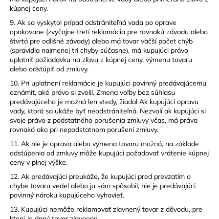
kúpnej ceny.
9. Ak sa vyskytol prípad odstrániteľná vada po oprave
opakovane (zvyčajne tretí reklamácia pre rovnakú závadu alebo
štvrtá pre odlišné závady) alebo má tovar väčší počet chýb
(spravidla najmenej tri chyby súčasne), má kupujúci právo
uplatniť požiadavku na zľavu z kúpnej ceny, výmenu tovaru
alebo odstúpiť od zmluvy.
10. Pri uplatnení reklamácie je kupujúci povinný predávajúcemu
oznámiť, aké právo si zvolil. Zmena voľby bez súhlasu
predávajúceho je možná len vtedy, žiadal Ak kupujúci opravu
vady, ktorá sa ukáže byť neodstrániteľná. Nezvolí ak kupujúci si
svoje právo z podstatného porušenia zmluvy včas, má práva
rovnaká ako pri nepodstatnom porušení zmluvy.
11. Ak nie je oprava alebo výmena tovaru možná, na základe
odstúpenia od zmluvy môže kupujúci požadovať vrátenie kúpnej
ceny v plnej výške.
12. Ak predávajúci preukáže, že kupujúci pred prevzatím o
chybe tovaru vedel alebo ju sám spôsobil, nie je predávajúci
povinný nároku kupujúceho vyhovieť.
13. Kupujúci nemôže reklamovať zľavnený tovar z dôvodu, pre
ktorý je daný tovar zľavnený.