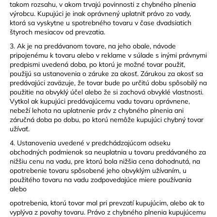
takom rozsahu, v akom trvajú povinnosti z chybného plnenia
výrobcu. Kupujúci je inak oprávnený uplatniť právo zo vady,
ktorá sa vyskytne u spotrebného tovaru v čase dvadsiatich
štyroch mesiacov od prevzatia.
3. Ak je na predávanom tovare, na jeho obale, návode
pripojenému k tovaru alebo v reklame v súlade s inými právnymi
predpismi uvedená doba, po ktorú je možné tovar použiť,
použijú sa ustanovenia o záruke za akosť. Zárukou za akosť sa
predávajúci zaväzuje, že tovar bude po určitú dobu spôsobilý na
použitie na obvyklý účel alebo že si zachová obvyklé vlastnosti.
Vytkol ak kupujúci predávajúcemu vadu tovaru oprávnene,
nebeží lehota na uplatnenie práv z chybného plnenia ani
záručná doba po dobu, po ktorú nemôže kupujúci chybný tovar
užívať.
4. Ustanovenia uvedené v predchádzajúcom odseku
obchodných podmienok sa neuplatnia u tovaru predávaného za
nižšiu cenu na vadu, pre ktorú bola nižšia cena dohodnutá, na
opotrebenie tovaru spôsobené jeho obvyklým užívaním, u
použitého tovaru na vadu zodpovedajúce miere používania
alebo
opotrebenia, ktorú tovar mal pri prevzatí kupujúcim, alebo ak to
vyplýva z povahy tovaru. Právo z chybného plnenia kupujúcemu