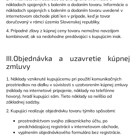
nákladoch spojených s balením a dodaním tovaru. Informácie o
nákladoch spojených s balením a dodaním tovaru uvedené v
internetovom obchode platí len v prípade, keď je tovar
doručovaný v rámci územia Slovenskej republiky.
4. Prípadné zľavy z kúpnej ceny tovaru nemožno navzájom
kombinovať, ak sa nedohodne predávajúci s kupujúcim inak.
III.
Objednávka a uzavretie kúpnej
zmluvy
1. Náklady vzniknuté kupujúcemu pri použití komunikačných
prostriedkov na diaľku v súvislosti s uzatvorením kúpnej zmluvy
(náklady na internetové pripojenie, náklady na telefónne
hovory), hradí kupujúci sám. Tieto náklady sa nelíšia od
základnej sadzby.
2. Kupujúci realizuje objednávku tovaru týmito spôsobmi:
prostredníctvom svojho zákazníckeho účtu, po
predchádzajúcej registrácii v internetovom obchode,
vyplnením objednávkového formulára bez registrácie.