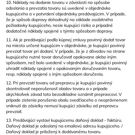
10. Náklady na dodanie tovaru v závislosti na spôsobe
odoslania a prevzatia tovaru sú uvedené v objednávke
kupujúceho a v potvrdení objednávky predávajúcim. V prípade,
že je spôsob dopravy dohodnutý na základe osobitného
požiadavky kupujúceho, nesie kupujúci riziko a prípadné
dodatočné náklady spojené s týmto spôsobom dopravy.
11. Ak je predávajúci podľa kúpnej zmluvy povinný dodať tovar
na miesto určené kupujúcim v objednávke, je kupujúci povinný
prevziať tovar pri dodaní. V prípade, že je z dôvodov na strane
kupujúceho nutné tovar doručovať opakovane alebo iným
spôsobom, než bolo uvedené v objednávke, je kupujúci povinný
uhradiť náklady spojené s opakovaným doručovaním tovaru,
resp. náklady spojené s iným spôsobom doručenia.
12. Pri prevzatí tovaru od prepravcu je kupujúci povinný
skontrolovať neporušenosť obalov tovaru a v prípade
akýchkoľvek závad toto bezodkladne oznámiť prepravcovi. V
prípade zistenia porušenia obalu svedčiaceho o neoprávnenom
vniknutí do zásielky nemusí kupujúci zásielku od prepravcu
prevziať.
13. Predávajúci vystaví kupujúcemu daňový doklad - faktúru.
Daňový doklad je odoslaný na emailovú adresu kupujúceho. /
Daňový doklad je priložený k dodávanému tovaru.