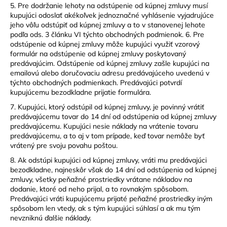
5. Pre dodržanie lehoty na odstúpenie od kúpnej zmluvy musí
kupujúci odoslať akékoľvek jednoznačné vyhlásenie vyjadrujúce
jeho vôľu odstúpiť od kúpnej zmluvy a to v stanovenej lehote
podľa ods. 3 článku VI týchto obchodných podmienok. 6. Pre
odstúpenie od kúpnej zmluvy môže kupujúci využiť vzorový
formulár na odstúpenie od kúpnej zmluvy poskytovaný
predávajúcim. Odstúpenie od kúpnej zmluvy zašle kupujúci na
emailovú alebo doručovaciu adresu predávajúceho uvedenú v
týchto obchodných podmienkach. Predávajúci potvrdí
kupujúcemu bezodkladne prijatie formulára.
7. Kupujúci, ktorý odstúpil od kúpnej zmluvy, je povinný vrátiť
predávajúcemu tovar do 14 dní od odstúpenia od kúpnej zmluvy
predávajúcemu. Kupujúci nesie náklady na vrátenie tovaru
predávajúcemu, a to aj v tom prípade, keď tovar nemôže byť
vrátený pre svoju povahu poštou.
8. Ak odstúpi kupujúci od kúpnej zmluvy, vráti mu predávajúci
bezodkladne, najneskôr však do 14 dní od odstúpenia od kúpnej
zmluvy, všetky peňažné prostriedky vrátane nákladov na
dodanie, ktoré od neho prijal, a to rovnakým spôsobom.
Predávajúci vráti kupujúcemu prijaté peňažné prostriedky iným
spôsobom len vtedy, ak s tým kupujúci súhlasí a ak mu tým
nevzniknú ďalšie náklady.