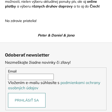
h
č
možnosti, nielen výberu aktuálnej ponuky pív, ale aj
online
a
platby
a výberu
rôznych druhov dopravy
a to aj do
Čiech
!
k
m
e
o
Na zdravie priatelia!
p
Peter & Daniel & Jana
a
Z
n
á
Odoberať newsletter
í
p
Nezmeškajte žiadne novinky či zľavy!
ä
c
t
Email
i
Vložením e-mailu súhlasíte s
podmienkami ochrany
e
osobných údajov
PRIHLÁSIŤ SA