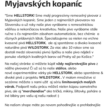
Myjavských kopaníc
v
á
o
j
"Sme
HELLSTORK
! Sme malý progresívny remeselný pivovar z
s
z
Myjavských kopaníc. Sme jeden z najmenších pivovarov na
ť
Slovensku a už roky naše pivo vyrábame s remeselníckou
M
vášňou a nekončiacou kreativitou. Naše pivo vyrábame stále
?
ručne s čo najmenším zásahom automatizácie, bez chémie a
y
rôznych prídavných látok. Špecializujeme sa nielen na vrchne
kvasené pivá
HELLSTORK
, ale aj spontánne a divoko kvasené
j
naturálne pivá
WILDSTORK
. Za viac ako 10 rokov sme sa
dostali medzi slovenskú pivnú špičku a naše pivo nájdeš v
a
HĽADAŤ
ponuke všetkých kvalitných barov od Prahy až po Košice."
Na našej stránke si môžete kúpiť
vždy najčerstvejšie pivo
z
v
nášho pivovaru! Či už sú to naše
stálice
, alebo
s
nové experimentálne várky pív
HELLSTORK
, alebo spontánne &
O
divoké pivá z projektu
WILDSTORK .
V malom množstve si
k
d
sezónne môžete s nami užiť aj sériu
limitovaných malých
várok.
Podporiť našu prácu môžeš nielen kúpou samotného
p
ý
piva, ale aj "
merchandise"
ako tričká, mikiny, šiltovky, poháre a
o
iné blbiny pre vašu aj našu radosť :)
r
c
ú
Na našom shope máte po novom pohodlnejšie a prehľadnejšie